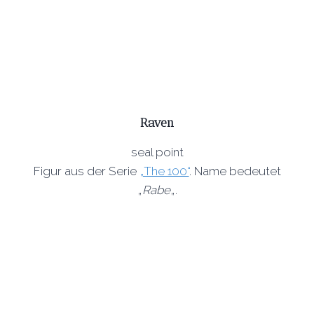
Raven
seal point
Figur aus der Serie
„The 100“
. Name bedeutet
„
Rabe
„.