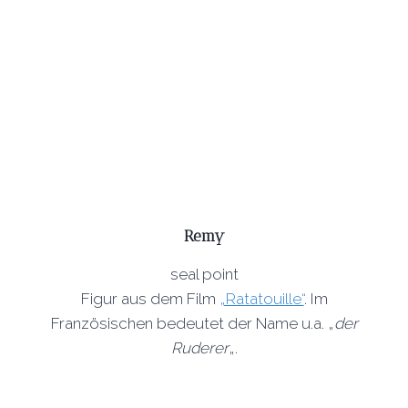
Remy
seal point
Figur aus dem Film
„Ratatouille“
. Im
Französischen bedeutet der Name u.a. „
der
Ruderer
„.