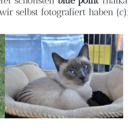
erer schönsten
blue point
Thaikat
wir selbst fotografiert haben (c)