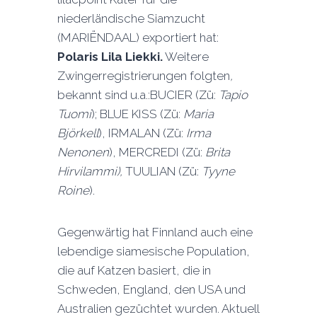
niederländische Siamzucht
(MARIËNDAAL) exportiert hat:
Polaris Lila Liekki.
Weitere
Zwingerregistrierungen folgten
,
bekannt sind u.a.:BUCIER (Zü:
Tapio
Tuomi
); BLUE KISS (Zü:
Maria
Björkell
), IRMALAN (Zü:
Irma
Nenonen
), MERCREDI (Zü:
Brita
Hirvilammi),
TUULIAN (Zü:
Tyyne
Roine
).
Gegenwärtig hat Finnland auch eine
lebendige siamesische Population,
die auf Katzen basiert, die in
Schweden, England, den USA und
Australien gezüchtet wurden. Aktuell