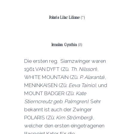
Polaris Lilac Liliane
(7)
Irmalan Gynthia
(8)
Die ersten reg. Siamzwinger waren
1961 VAN DYFT (Zü.
Th. Nilsson
),
WHITE MOUNTAIN (Zü.
P. Alaranta
),
MENINKAISEN (Zü:
Eeva Tainio),
und
MOUNT BADGER (Zü:
Kate
Stierncreutz geb. Palmgren).
Sehr
bekannt ist auch der Zwinger
POLARIS (Zü:
Kim Strömberg
),
welcher den ersten eingetragenen
lilacpoint Kater für die