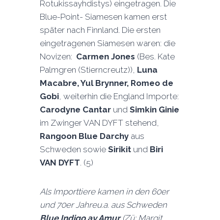
Rotukissayhdistys) eingetragen. Die
Blue-Point- Siamesen kamen erst
später nach Finnland. Die ersten
eingetragenen Siamesen waren: die
Novizen:
Carmen Jones
(Bes. Kate
Palmgren (Stierncreutz)),
Luna
Macabre, Yul Brynner, Romeo de
Gobi
, weiterhin die England Importe:
Carodyne Cantar
und
Simkin Ginie
im Zwinger VAN DYFT stehend,
Rangoon Blue Darchy
aus
Schweden sowie
Sirikit
und
Biri
VAN DYFT
. (5)
Als Importtiere kamen in den 60er
und 70er Jahreu.a. aus Schweden
Blue Indigo av Amur
(
Zü:
Margit