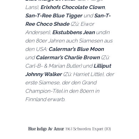
Lans
),
Erixhofs Chocolate Clown
,
San-T-Ree Blue Tigger
und
San-T-
Ree Choco Shade
(
Zü:
Eiwor
Andersen
),
Ekstubbens Jean
undin
den 80er Jahren auch Siamesen aus
den USA:
Calermar’s Blue Moon
und
Calermar’s Charlie Brown
(
Zü:
Carl-B- & Marian Butler
) und
Lilliput
Johnny Walker
(
Zü:
Harriet Little
), der
erste Siamese, der den Grand
Champion-Titel in den 80ern in
Finnland erwarb.
Blue Indigo Av Amur
1963 Schweden Export (10)