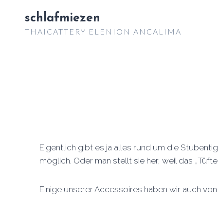
Zum
schlafmiezen
Inhalt
THAICATTERY ELENION ANCALIMA
springen
Eigentlich gibt es ja alles rund um die Stubent
möglich. Oder man stellt sie her, weil das „Tüft
Einige unserer Accessoires haben wir auch von 