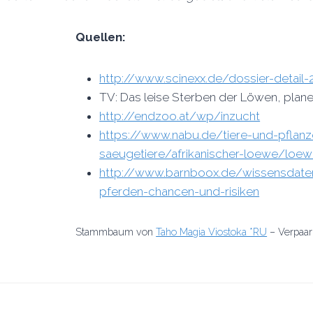
Quellen:
http://www.scinexx.de/dossier-detail-
TV: Das leise Sterben der Löwen, planet
http://endzoo.at/wp/inzucht
https://www.nabu.de/tiere-und-pflan
saeugetiere/afrikanischer-loewe/loe
http://www.barnboox.de/wissensdatenb
pferden-chancen-und-risiken
Stammbaum von
Taho Magia Viostoka *RU
– Verpaar