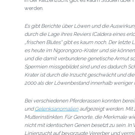
In der Katzenzucht gibt es kaum Studien über 
werden.
Es gibt Berichte über Löwen und die Auswirkun
durch die Lage ihres Reviers (Caldera eines er
„frischen Blutes“ gibt es kaum noch. Der letzte
es heute im Ngorongoro-Krater und sie können 
und die damit verbundene genetische Armut sor
Spermien missgebildet sind und es dadurch Sc
Krater ist durch die Inzucht geschwächt und die
2000 als der Löwenbestand innerhalb weniger M
Bei verschiedenen Pferderassen konnten bere
und
Gelenksanomalien
aufgezeigt werden. Mit
Mutterinstinkten. Für Genorte, die Merkmale wie
nicht mit identischen Genen besetzt zu sein.
Linienzucht auf bevorzugte Vererber und ver