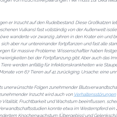
Folgen von Inzuchtsverpaarungen. Hier muss zur Beurteil
gen er Inzucht auf den Rudelbestand. Diese Großkatzen le
loschenen Vulkans) fast vollständig von der Außenwelt iso
 Löwe wanderte vor zwanzig Jahren in den Krater ein und b
sich aber nur untereinander fortpflanzen und fast alle 
gen für massive Probleme. Wissenschaftler haben festges
hwierigkeiten bei der Fortpflanzung gibt. Aber auch das
 Tiere werden anfällig für Infektionskrankheiten wie Staup
onate von 67 Tieren auf 41 zurückging. Ursache: eine unn
its unerwünschte Folgen zunehmender Blutsverwandtscha
 zunehmender Inzucht wird auch von
Verhaltensstörungen
 Vitalität, Fruchtbarkeit und Wachstum beeinflussen, sche
 In Verwandtschaftsstudien konnte etwa im Westernpferd 
mindertem Knochenwachstum (Übergebiss) und Gelenkschäd