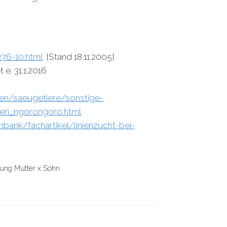
276-10.html
[Stand 18.11.2005]
 e. 31.1.2016
zen/saeugetiere/sonstige-
wen_ngorongoro.html
ank/fachartikel/linienzucht-bei-
ung Mutter x Sohn