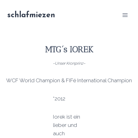
Zum
Inhalt
schlafmiezen
springen
MTG´s IOREK
–
Unser Kronprinz
–
WCF World Champion & FIFé International Champion
*2012
Iorek ist ein
lieber und
auch