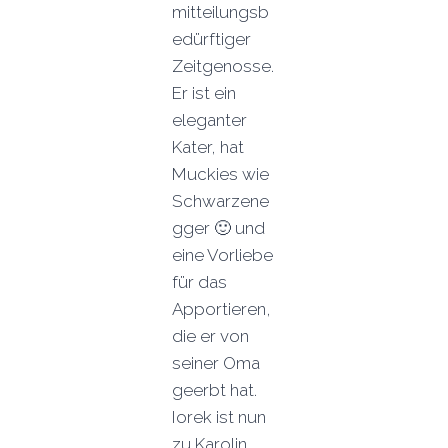
mitteilungsb
edürftiger
Zeitgenosse.
Er ist ein
eleganter
Kater, hat
Muckies wie
Schwarzene
gger 🙂 und
eine Vorliebe
für das
Apportieren,
die er von
seiner Oma
geerbt hat.
Iorek ist nun
zu Karolin