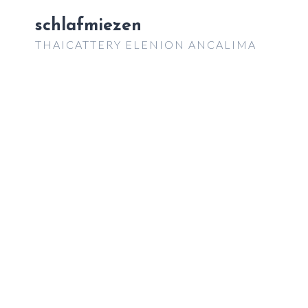
Zum
schlafmiezen
Inhalt
THAICATTERY ELENION ANCALIMA
springen