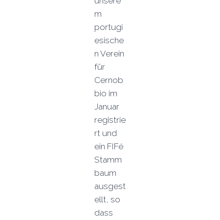
unsere
m
portugi
esische
n Verein
für
Cernob
bio im
Januar
registrie
rt und
ein FIFé
Stamm
baum
ausgest
ellt, so
dass