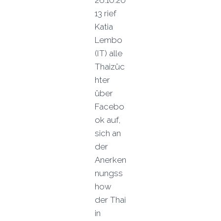
26.10.20
13 rief
Katia
Lembo
(IT) alle
Thaizüc
hter
über
Facebo
ok auf,
sich an
der
Anerken
nungss
how
der Thai
in