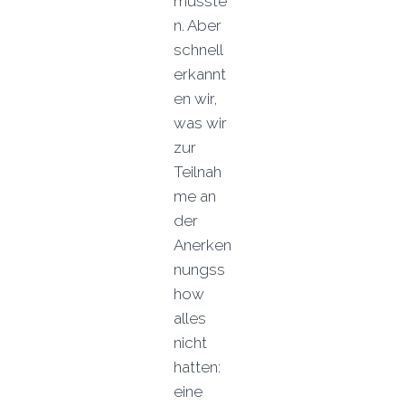
musste
n. Aber
schnell
erkannt
en wir,
was wir
zur
Teilnah
me an
der
Anerken
nungss
how
alles
nicht
hatten:
eine