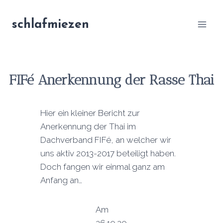
Zum
Inhalt
schlafmiezen
springen
F
IFé Anerkennung der Rasse Thai
Hier ein kleiner Bericht zur
Anerkennung der Thai im
Dachverband FIFé, an welcher wir
uns aktiv 2013-2017 beteiligt haben.
Doch fangen wir einmal ganz am
Anfang an…
Am