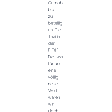
Cernob
bio, IT
zu
beteilig
en. Die
Thai in
der
FIFé?
Das war
für uns
eine
völlig
neue
Welt,
waren
wir
doch