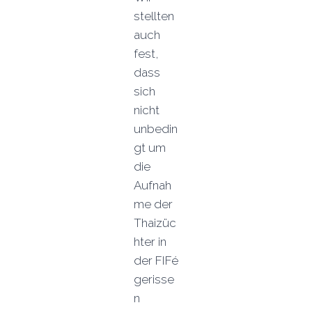
stellten
auch
fest,
dass
sich
nicht
unbedin
gt um
die
Aufnah
me der
Thaizüc
hter in
der FIFé
gerisse
n