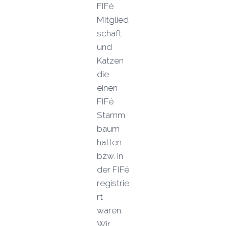
FIFé
Mitglied
schaft
und
Katzen
die
einen
FIFé
Stamm
baum
hatten
bzw. in
der FIFé
registrie
rt
waren.
Wir