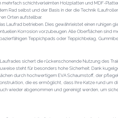
mehrfach schichtverleimten Holzplatten und MDF-Platten 
m Rad selbst und der Basis in der die Technik (Laufrollen 
en Orten aufstellbar.
as Laufrad betrieben. Dies gewährleistet einen ruhigen g
ventuellen Korrosion vorzubeugen. Alle Oberflächen sind 
t strapazierfähigen Teppichpads oder Teppichbelag, Gummi
 Laufrades sichert die rückenschonende Nutzung des Train
auweise steht für besonders hohe Sicherheit. Dank kugelg
flächen durch hochwertigem EVA Schaumstoff, der pflegelei
struktion, die es ermöglicht, dass Ihre Katze rund um die
 auch wieder abgenommen und gereinigt werden, um siche