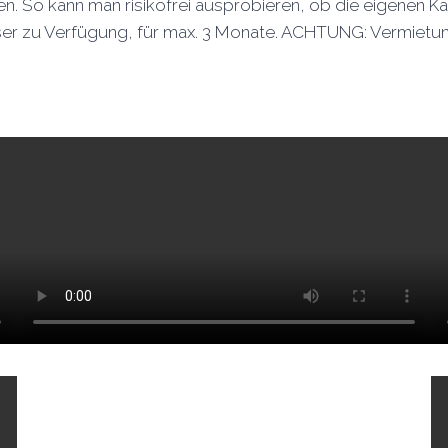
ten. So kann man risikofrei ausprobieren, ob die eigenen 
r zu Verfügung, für max. 3 Monate. ACHTUNG: Vermietung