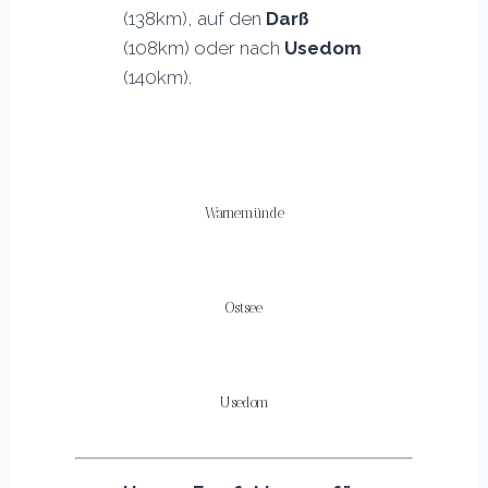
(138km), auf den
Darß
(108km) oder nach
Usedom
(140km).
Warnemünde
Ostsee
Usedom