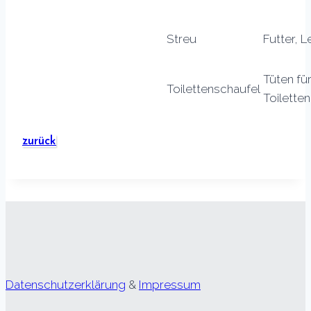
Streu
Futter, L
Tüten fü
Toilettenschaufel
Toilette
zurück
Datenschutzerklärung
&
Impressum