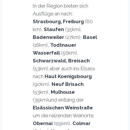
In der Region bieten sich
Ausflüge an nach:
Strasbourg, Freiburg
(60
km),
Staufen
(35km),
Badenweiler
(27km),
Basel
(16km),
Todtnauer
Wasserfall
(56km),
Schwarzwald, Breisach
(53km),aber auch ins Elsass
nach
Haut Koenigsbourg
(90km),
Neuf Brisach
(53km),
Mulhouse
(35km)und entlang der
Elsässischen Weinstraße
um die reizenden Weinorte
Obernai
(115km),
Colmar