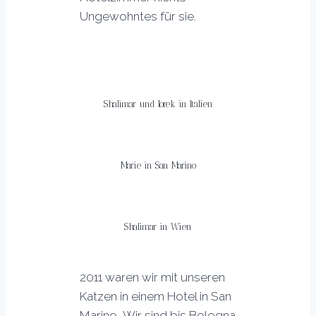
Ungewohntes für sie.
Shalimar und Iorek in Italien
Marie in San Marino
Shalimar in Wien
2011 waren wir mit unseren
Katzen in einem Hotel in San
Marino
.
Wir sind bis Bologna