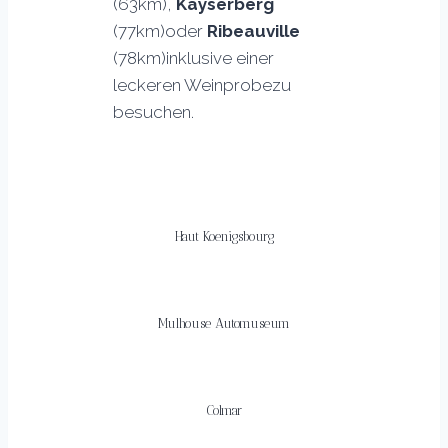
(63km),
Kayserberg
(77km)oder
Ribeauville
(78km)inklusive einer
leckeren Weinprobezu
besuchen.
Haut Koenigsbourg
Mulhouse Automuseum
Colmar