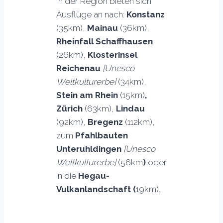
In der Region bieten sich
Ausflüge an nach:
Konstanz
(35km),
Mainau
(36km),
Rheinfall Schaffhausen
(26km),
Klosterinsel
Reichenau
[Unesco
Weltkulturerbe]
(34km),
Stein am Rhein
(15km)
,
Zürich
(63km),
Lindau
(92km),
Bregenz
(112km),
zum
Pfahlbauten
Unteruhldingen
[Unesco
Weltkulturerbe]
(56km
)
oder
in die
Hegau-
Vulkanlandschaft (
19km).