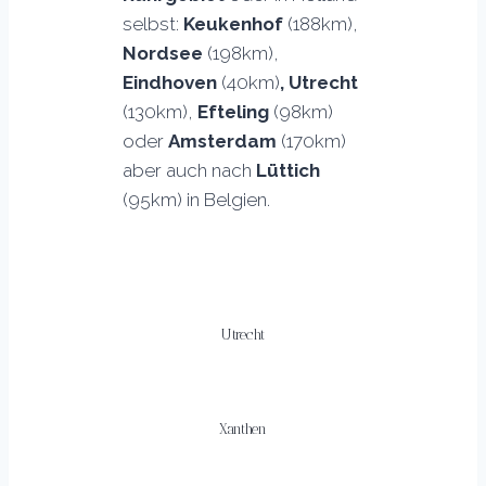
selbst:
Keukenhof
(188km),
Nordsee
(198km),
Eindhoven
(40km)
, Utrecht
(130km),
Efteling
(98km)
oder
Amsterdam
(170km)
aber auch nach
Lüttich
(95km) in Belgien.
Utrecht
Xanthen