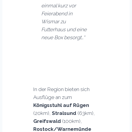
einmal kurz vor
Feierabend in
Wismar zu
Futterhaus und eine
neue Box besorgt…“
In der Region bieten sich
Ausflüge an zum
Königsstuhl auf Rügen
(20km),
Stralsund
(63km),
Greifswald
(100km),
Rostock/Warnemünde