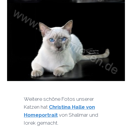
Weitere schöne Fotos unserer
Katzen hat
Christina Halle von
Homeportrait
von Shalimar und
Iorek gemacht.