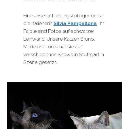
Eine unserer Lieblingsfotografen ist
die Italienerin
Silvia Pampallona
. Ihr
Faible sind Fotos auf schwarzer
Leinwand. Unsere Katzen Bruno,
Marie und Iorek hat sie auf
verschiedenen Shows in Stuttgart in
Szene gesetzt.