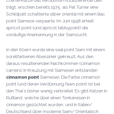
Creme-Katze das verdünnte modifizierende Gen
trägt, erschien bereits 1975, als Pat Turner eine
Schildpatt schattierte silber oriental mit einem lilac
point Siamese verpaarte. Im Juni 1998 erhielt
apricot point (und apricot tabbypoint) die
vorläufige Anerkennung in der Siamzucht.
In den 60ern wurde eine seal point Siam mit einem
sorellfarbenen Abessinier gekreuzt. Aus den
daraus resultierenden Nachkommen (cinnamon
carriers) in Kreuzung mit Siamesen entstanden
cinnamon point
Siamesen. Die Farbe cinnamon
point (und deren Verdünnung fawn point) ist bei
den Thai´s bisher wenig verbreitet. Es gibt Katzen in
Rußland, welche über einen Tonkanesen in
cinnamon gezüchtet wurden, und in Italien/
Deutschland über moderne Siam/ Orientalisch