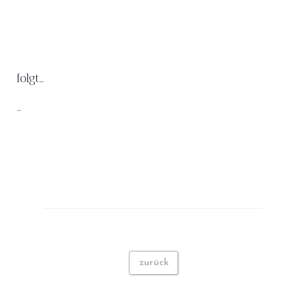
folgt…
…
zurück