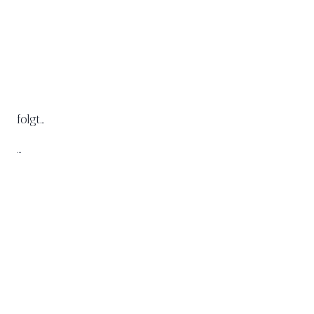
folgt…
…