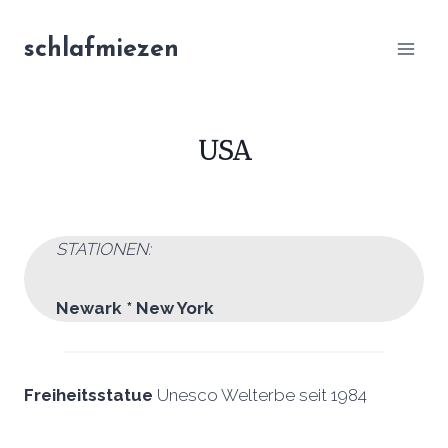
Zum
Inhalt
schlafmiezen
springen
USA
STATIONEN:
Newark * New York
Freiheitsstatue
Unesco Welterbe seit 1984