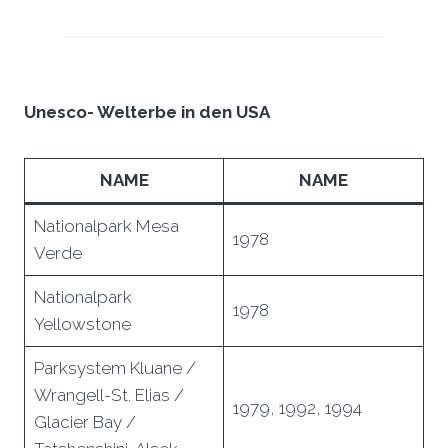
Unesco- Welterbe in den USA
NAME
NAME
Nationalpark Mesa
1978
Verde
Nationalpark
1978
Yellowstone
Parksystem Kluane /
Wrangell-St. Elias /
1979, 1992, 1994
Glacier Bay /