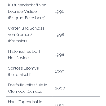
Kulturlandschaft von
Lednice-Valtice
1996
(Eisgrub-Feldsberg)
Gärten und Schloss
von Kroměříž
1998
(Kremsier)
Historisches Dorf
1998
Holašovice
Schloss Litomyšl
1999
(Leitomischl)
Dreifaltigkeitssäule in
2000
Olomouc (Olmütz)
Haus Tugendhat in
2001