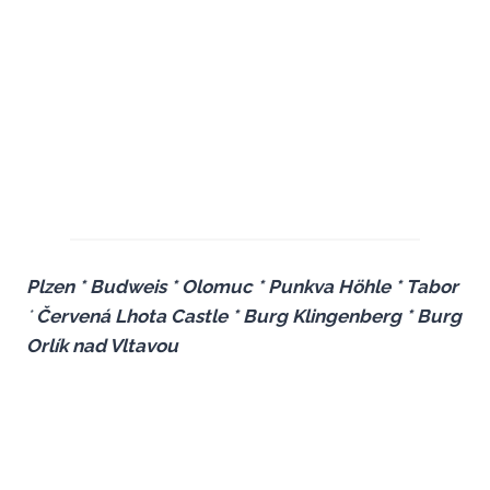
Plzen *
Budweis * Olomuc *
Punkva Höhle
* Tabor
*
Červená Lhota Castle * Burg Klingenberg * Burg
Orlík nad Vltavou