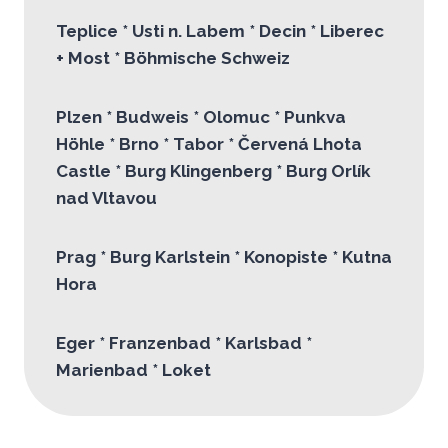
Teplice
*
Usti n. Labem
* Decin * Liberec
+ Most * Böhmische Schweiz
Plzen
*
Budweis * Olomuc *
Punkva
Höhle
* Brno
* Tabor
* Červená Lhota
Castle * Burg Klingenberg * Burg Orlík
nad Vltavou
Prag *
Burg Karlstein * Konopiste * Kutna
Hora
Eger *
Franzenbad * Karlsbad
*
Marienbad
* Loket