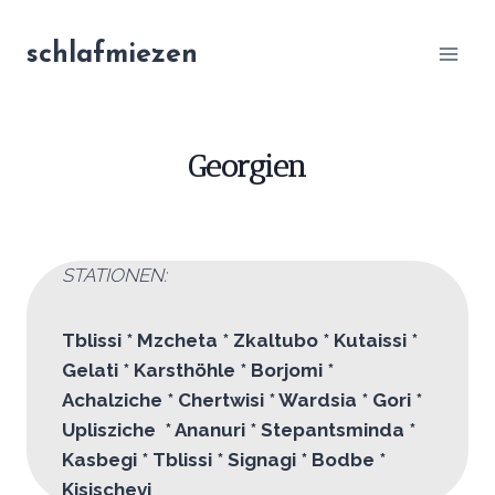
Zum
Inhalt
schlafmiezen
springen
Georgien
STATIONEN:
Tblissi * Mzcheta * Zkaltubo * Kutaissi *
Gelati * Karsthöhle * Borjomi *
Achalziche * Chertwisi * Wardsia * Gori *
Uplisziche * Ananuri * Stepantsminda *
Kasbegi * Tblissi * Signagi * Bodbe *
Kisischevi