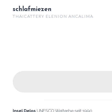
Zum
schlafmiezen
Inhalt
THAICATTERY ELENION ANCALIMA
springen
Insel Delos
UNESCO Welterbe seit 1990