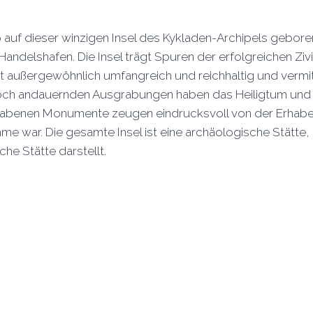
auf dieser winzigen Insel des Kykladen-Archipels geboren
delshafen. Die Insel trägt Spuren der erfolgreichen Zivili
 ist außergewöhnlich umfangreich und reichhaltig und vermi
och andauernden Ausgrabungen haben das Heiligtum und e
egrabenen Monumente zeugen eindrucksvoll von der Erhaben
me war. Die gesamte Insel ist eine archäologische Stätte
he Stätte darstellt.