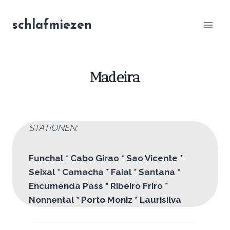
Zum
Inhalt
schlafmiezen
springen
Madeira
STATIONEN:
Funchal * Cabo Girao * Sao Vicente *
Seixal * Camacha * Faial * San
tana *
Encumenda Pass * Ribeiro Friro *
Nonnental * Porto Moniz * Laurisilva