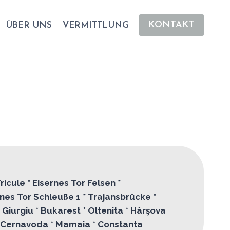
KONTAKT
ÜBER UNS
VERMITTLUNG
icule * Eisernes Tor Felsen *
nes Tor Schleuße 1 * Trajansbrücke *
*
Giurgiu * Bukarest * Oltenita * Hârşova
* Cernavoda * Mamaia * Constanta