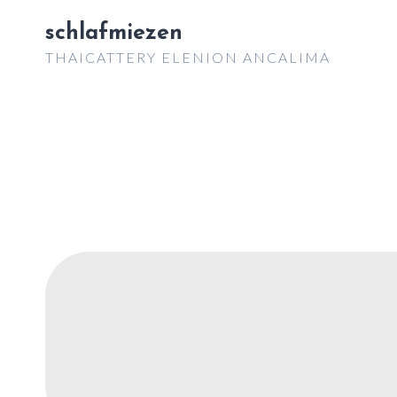
Zum
schlafmiezen
Inhalt
THAICATTERY ELENION ANCALIMA
springen