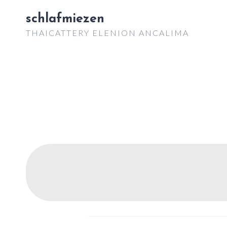
Zum
schlafmiezen
Inhalt
THAICATTERY ELENION ANCALIMA
springen