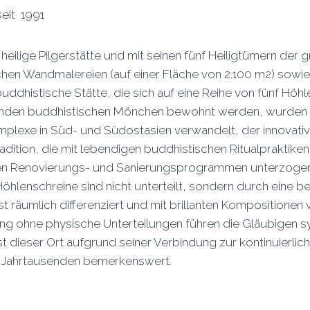
eit 1991
e heilige Pilgerstätte und mit seinen fünf Heiligtümern d
en Wandmalereien (auf einer Fläche von 2.100 m2) sowie d
ddhistische Stätte, die sich auf eine Reihe von fünf Höhl
ebenden buddhistischen Mönchen bewohnt werden, wurden im
lexe in Süd- und Südostasien verwandelt, der innovativ
radition, die mit lebendigen buddhistischen Ritualpraktiken
n Renovierungs- und Sanierungsprogrammen unterzogen, b
öhlenschreine sind nicht unterteilt, sondern durch eine
äumlich differenziert und mit brillanten Kompositionen 
ng ohne physische Unterteilungen führen die Gläubigen sy
st dieser Ort aufgrund seiner Verbindung zur kontinuierlic
wei Jahrtausenden bemerkenswert.