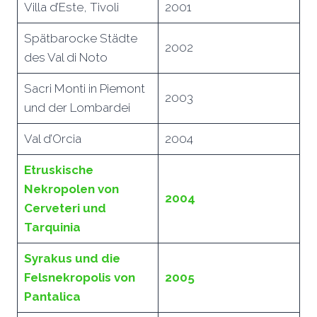
Villa d’Este, Tivoli
2001
Spätbarocke Städte
2002
des Val di Noto
Sacri Monti in Piemont
2003
und der Lombardei
Val d’Orcia
2004
Etruskische
Nekropolen von
2004
Cerveteri und
Tarquinia
Syrakus und die
Felsnekropolis von
2005
Pantalica