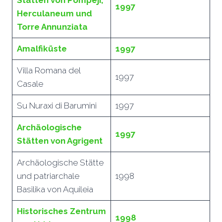
Stätten von Pompeji,
199
7
Herculaneum und
Torre Annunziata
Amalfiküste
199
7
Villa Romana del
1997
Casale
Su Nuraxi di Barumini
1997
Archäologische
199
7
Stätten von Agrigent
Archäologische Stätte
und patriarchale
1998
Basilika von Aquileia
Historisches Zentrum
199
8